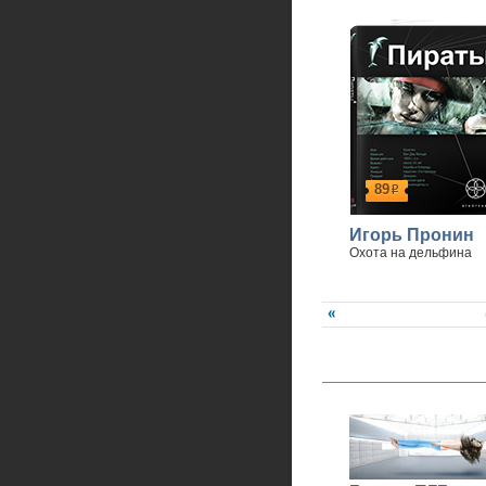
89
р
Игорь Пронин
Охота на дельфина