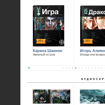
89
89
р
р
Карина Шаинян
Игорь Алимо
Змеиный остров
Иногда они возвр
АУДИОСЕР