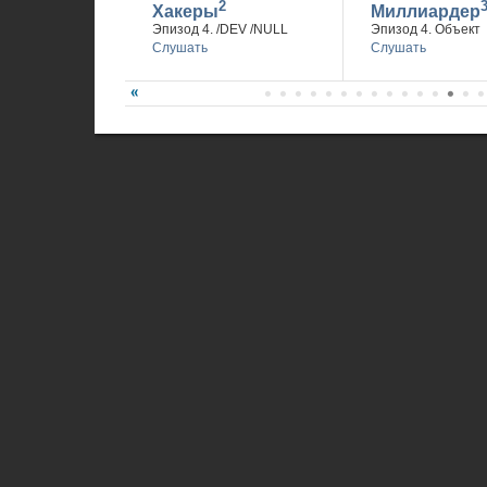
2
Хакеры
Миллиардер
Эпизод 4. /DEV /NULL
Эпизод 4. Объект
Слушать
Слушать