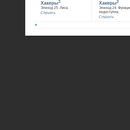
2
2
Хакеры
Хакеры
Эпизод 25. Лиса
Эпизод 24. Функц
недоступна.
Слушать
Слушать