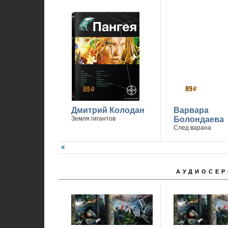
89
89
р
р
Дмитрий Колодан
Варвара
Земля гигантов
Болондаева
След варана
АУДИОСЕР