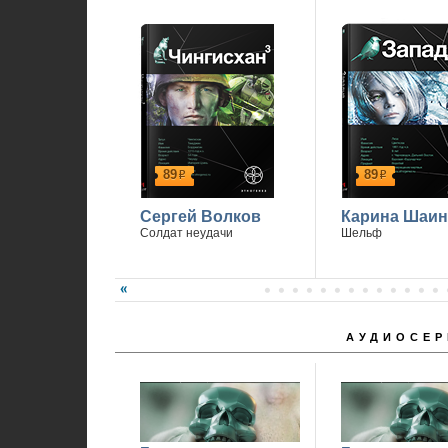
89
89
р
р
Сергей Волков
Карина Шаин
Солдат неудачи
Шельф
АУДИОСЕР