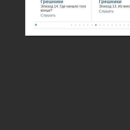
Грешники
Грешники
Эпизод 14. Где начало того
Эпизод 13. Из княз
конца?
Слушать
Слушать