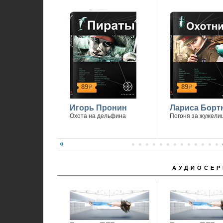
89
89
р
р
Игорь Пронин
Лариса Борт
Охота на дельфина
Погоня за жужели
АУДИОСЕР