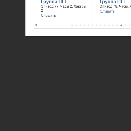
Группа ПГГ
Группа ПГГ
Эпизод 77. Часы 2. Хакеры
Эпизод 78. Часы. 
2
Слушать
Слушать