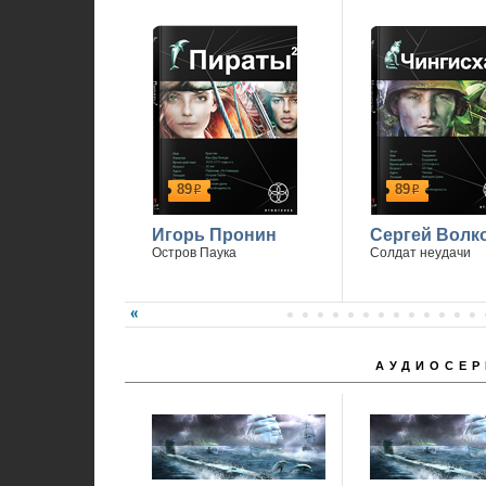
П
89
89
р
р
Игорь Пронин
Сергей Волк
Остров Паука
Солдат неудачи
АУДИОСЕР