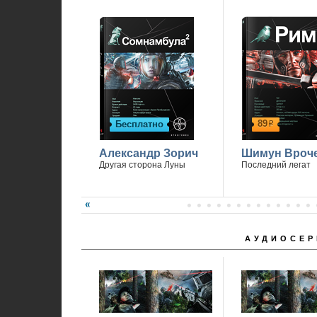
П
89
Бесплатно
р
Александр Зорич
Шимун Вроч
Другая сторона Луны
Последний легат
АУДИОСЕР