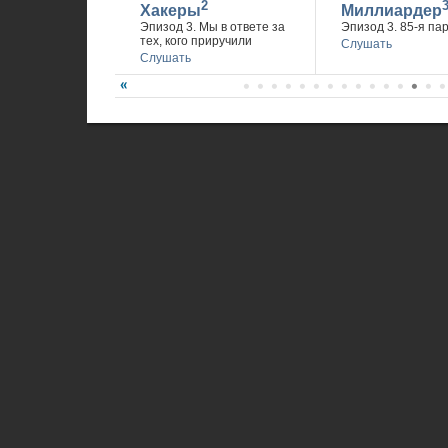
2
Хакеры
Миллиардер
Эпизод 3. Мы в ответе за
Эпизод 3. 85-я па
тех, кого приручили
Слушать
Слушать