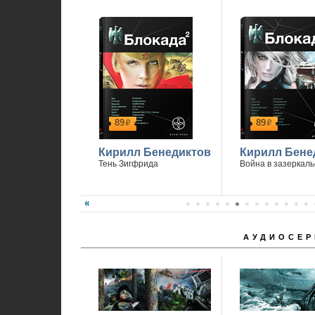
89
89
р
р
Кирилл Бенедиктов
Кирилл Бене
Тень Зигфрида
Война в зазеркаль
АУДИОСЕР