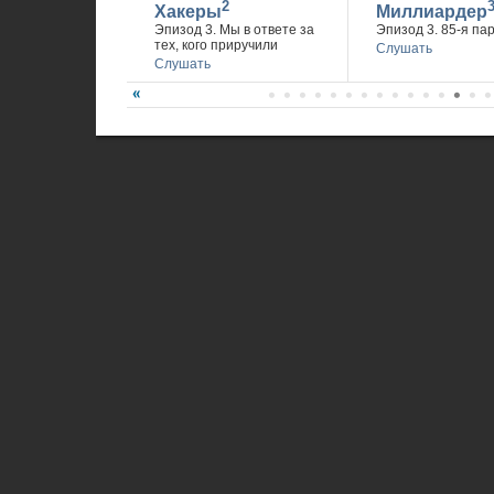
2
Хакеры
Миллиардер
Эпизод 3. Мы в ответе за
Эпизод 3. 85-я па
тех, кого приручили
Слушать
Слушать