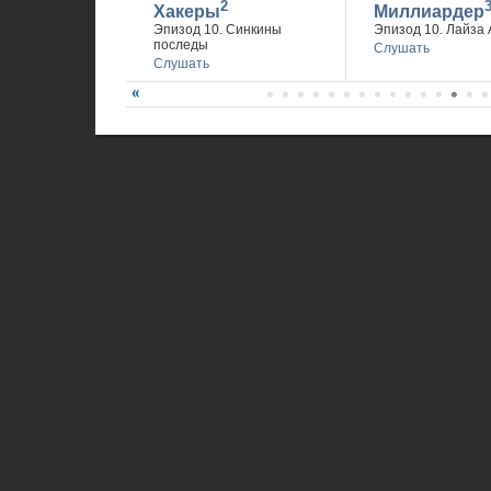
2
Хакеры
Миллиардер
Эпизод 10. Синкины
Эпизод 10. Лайза 
последы
Слушать
Слушать