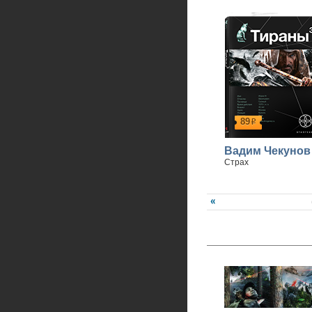
89
р
Вадим Чекунов
Страх