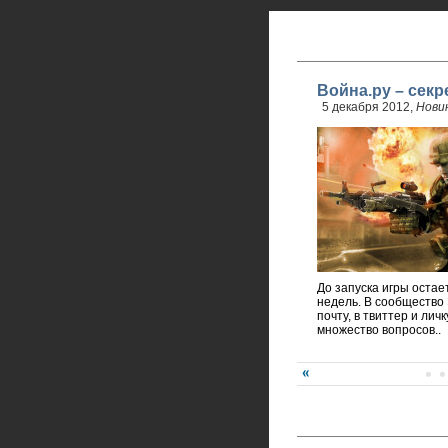
Война.ру – сек
5 декабря 2012,
Нови
До запуска игры остае
недель. В сообщество 
почту, в твиттер и лич
множество вопросов..