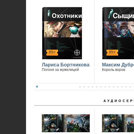
89
89
р
р
Лариса Бортникова
Максим Дубр
Погоня за жужелицей
Король воров
АУДИОСЕР