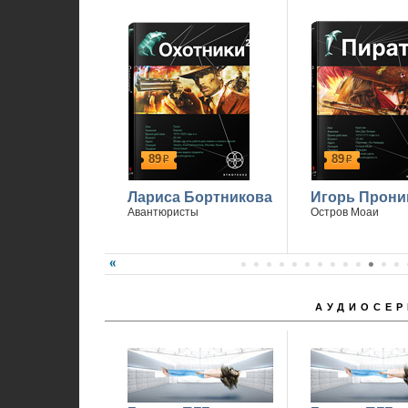
89
89
р
р
Лариса Бортникова
Игорь Прони
Авантюристы
Остров Моаи
АУДИОСЕР