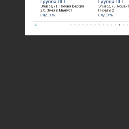
Группа ПГГ
Группа ПГГ
Эпизод 71. Погоня Версия
Эпизод 73. Романт
2.0. Змея и Мангуст
Пираты 2
Слушать
Слушать