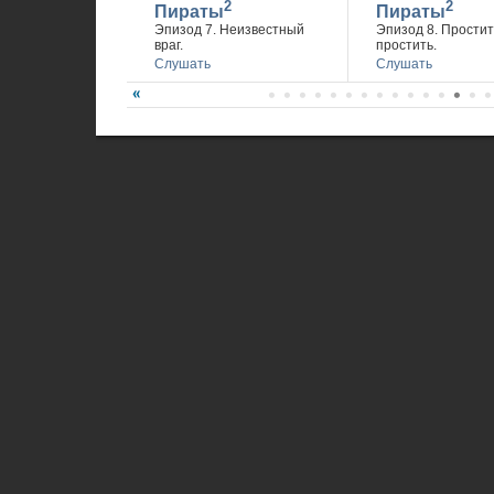
2
2
Пираты
Пираты
Эпизод 7. Неизвестный
Эпизод 8. Простит
враг.
простить.
Слушать
Слушать