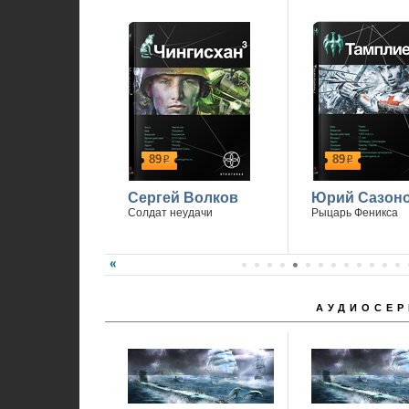
89
89
р
р
Сергей Волков
Юрий Сазон
Солдат неудачи
Рыцарь Феникса
АУДИОСЕР