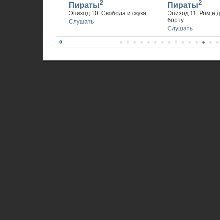
2
2
Пираты
Пираты
Эпизод 10. Свобода и скука.
Эпизод 11. Ром,и 
борту.
Слушать
Слушать