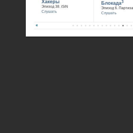
Хакеры
3
Блокада
Эпизод 38. iSiN
Эпизод 6. Партиз
Слушать
Слушать