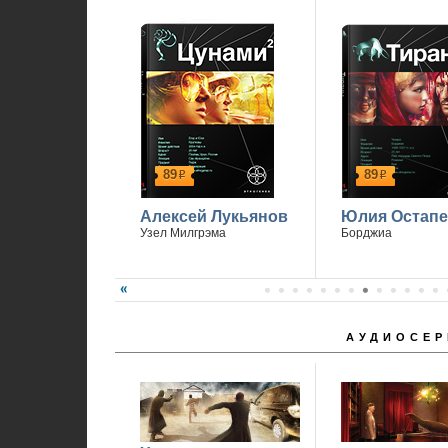
89
89
р
р
Алексей Лукьянов
Юлия Остапе
Узел Милгрэма
Борджиа
АУДИОСЕР