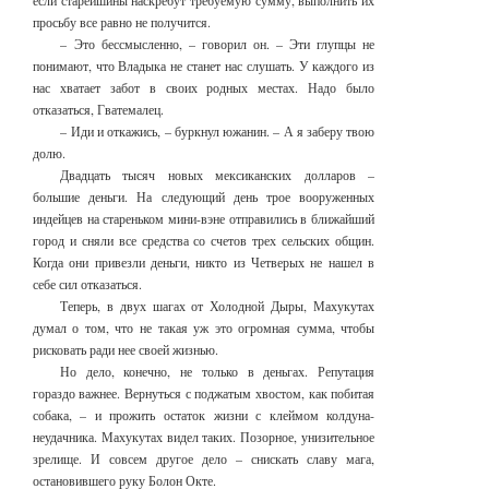
если старейшины наскребут требуемую сумму, выполнить их
просьбу все равно не получится.
– Это бессмысленно, – говорил он. – Эти глупцы не
понимают, что Владыка не станет нас слушать. У каждого из
нас хватает забот в своих родных местах. Надо было
отказаться, Гватемалец.
– Иди и откажись, – буркнул южанин. – А я заберу твою
долю.
Двадцать тысяч новых мексиканских долларов –
большие деньги. На следующий день трое вооруженных
индейцев на стареньком мини-вэне отправились в ближайший
город и сняли все средства со счетов трех сельских общин.
Когда они привезли деньги, никто из Четверых не нашел в
себе сил отказаться.
Теперь, в двух шагах от Холодной Дыры, Махукутах
думал о том, что не такая уж это огромная сумма, чтобы
рисковать ради нее своей жизнью.
Но дело, конечно, не только в деньгах. Репутация
гораздо важнее. Вернуться с поджатым хвостом, как побитая
собака, – и прожить остаток жизни с клеймом колдуна-
неудачника. Махукутах видел таких. Позорное, унизительное
зрелище. И совсем другое дело – снискать славу мага,
остановившего руку Болон Окте.