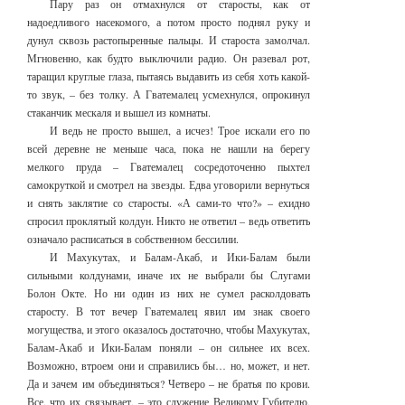
Пару раз он отмахнулся от старосты, как от
надоедливого насекомого, а потом просто поднял руку и
дунул сквозь растопыренные пальцы. И староста замолчал.
Мгновенно, как будто выключили радио. Он разевал рот,
таращил круглые глаза, пытаясь выдавить из себя хоть какой-
то звук, – без толку. А Гватемалец усмехнулся, опрокинул
стаканчик мескаля и вышел из комнаты.
И ведь не просто вышел, а исчез! Трое искали его по
всей деревне не меньше часа, пока не нашли на берегу
мелкого пруда – Гватемалец сосредоточенно пыхтел
самокруткой и смотрел на звезды. Едва уговорили вернуться
и снять заклятие со старосты. «А сами-то что?» – ехидно
спросил проклятый колдун. Никто не ответил – ведь ответить
означало расписаться в собственном бессилии.
И Махукутах, и Балам-Акаб, и Ики-Балам были
сильными колдунами, иначе их не выбрали бы Слугами
Болон Окте. Но ни один из них не сумел расколдовать
старосту. В тот вечер Гватемалец явил им знак своего
могущества, и этого оказалось достаточно, чтобы Махукутах,
Балам-Акаб и Ики-Балам поняли – он сильнее их всех.
Возможно, втроем они и справились бы… но, может, и нет.
Да и зачем им объединяться? Четверо – не братья по крови.
Все, что их связывает, – это служение Великому Губителю,