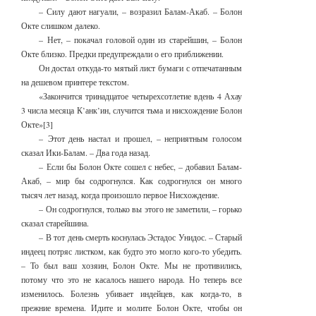
– Силу дают нагуали, – возразил Балам-Акаб. – Болон
Окте слишком далеко.
– Нет, – покачал головой один из старейшин, – Болон
Окте близко. Предки предупреждали о его приближении.
Он достал откуда-то мятый лист бумаги с отпечатанным
на дешевом принтере текстом.
«Закончится тринадцатое четырехсотлетие вдень 4 Ахау
3 числа месяца К’анк’ин, случится тьма и нисхождение Болон
Окте»[3]
– Этот день настал и прошел, – неприятным голосом
сказал Ики-Балам. – Два года назад.
– Если бы Болон Окте сошел с небес, – добавил Балам-
Акаб, – мир бы содрогнулся. Как содрогнулся он много
тысяч лет назад, когда произошло первое Нисхождение.
– Он содрогнулся, только вы этого не заметили, – горько
сказал старейшина.
– В тот день смерть коснулась Эстадос Унидос. – Старый
индеец потряс листком, как будто это могло кого-то убедить.
– То был ваш хозяин, Болон Окте. Мы не противились,
потому что это не касалось нашего народа. Но теперь все
изменилось. Болезнь убивает индейцев, как когда-то, в
прежние времена. Идите и молите Болон Окте, чтобы он