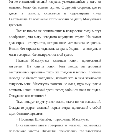
бы не маленький теплый нагуаль, угнездившийся у него на
коленях, было бы совсем жутко. С другой стороны, где-то
здесь, в темноте, скрывался и чудовищный ягуар
Гватемальца. И осознание этого наполняло душу Махукутаха
трепетом.
Только ничего не понимающие в колдовстве люди могут
воображать, что магу неведомо ощущение страха. На самом
деле страх – это чувство, которое посещает мага чаще прочих.
Нельзя без страха заглядывать за грань бездны – а колдуны и
маги все время балансируют на этой грани.
Пальцы Махукутаха сжимали ключ, принесенный
нагуалем. На ощупь ключ был похож на длинный
закругленный кремень – такой же гладкий и теплый. Кремень
никогда не бывает холодным, потому что в нем заключена
сущность огня. Махукутах понятия не имел, куда ему нужно
вставить ключ: никакой двери перед собой он пока не видел.
Откуда же она появится?
Тьма вокруг вдруг уплотнилась, стала почти осязаемой.
Откуда-то ударил сильный порыв ветра, принесший с собой
шум больших крыльев.
– Посланцы Шибальбы, – прошептал Махукутах.
В священной книге говорится о четырех посланниках
подземного царства Шибальбы, преисподней, где властвуют