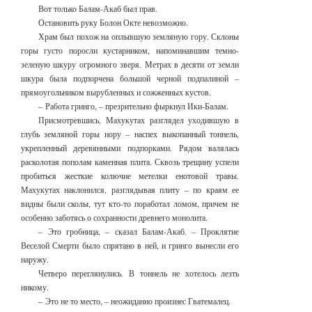
Вот только Балам-Акаб был прав.
Остановить руку Болон Окте невозможно.
Храм был похож на оплывшую земляную гору. Склоны
горы густо поросли кустарником, напоминавшим темно-
зеленую шкуру огромного зверя. Метрах в десяти от земли
шкура была подпорчена большой черной подпалиной –
прямоугольником вырубленных и сожженных кустов.
– Работа гринго, – презрительно фыркнул Ики-Балам.
Присмотревшись, Махукутах разглядел уходившую в
глубь земляной горы нору – наспех выкопанный тоннель,
укрепленный деревянными подпорками. Рядом валялась
расколотая пополам каменная плита. Сквозь трещину успели
пробиться жесткие колючие метелки енотовой травы.
Махукутах наклонился, разглядывая плиту – по краям ее
видны были сколы, тут кто-то поработал ломом, причем не
особенно заботясь о сохранности древнего монолита.
– Это гробница, – сказал Балам-Акаб. – Проклятие
Веселой Смерти было спрятано в ней, и гринго вынесли его
наружу.
Четверо переглянулись. В тоннель не хотелось лезть
никому.
– Это не то место, – неожиданно произнес Гватемалец.