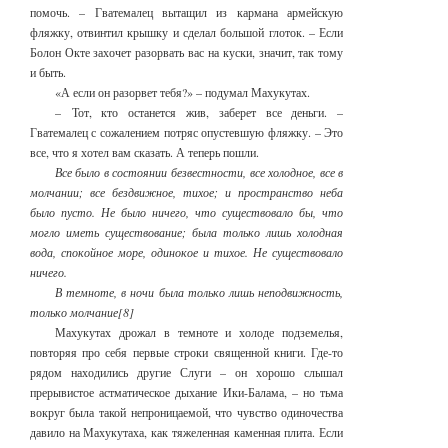
помочь. – Гватемалец вытащил из кармана армейскую
фляжку, отвинтил крышку и сделал большой глоток. – Если
Болон Окте захочет разорвать вас на куски, значит, так тому
и быть.
«А если он разорвет тебя?» – подумал Махукутах.
– Тот, кто останется жив, заберет все деньги. –
Гватемалец с сожалением потряс опустевшую фляжку. – Это
все, что я хотел вам сказать. А теперь пошли.
Все было в состоянии безвестности, все холодное, все в
молчании; все бездвижное, тихое; и пространство неба
было пусто. Не было ничего, что существовало бы, что
могло иметь существование; была только лишь холодная
вода, спокойное море, одинокое и тихое. Не существовало
ничего.
В темноте, в ночи была только лишь неподвижность,
только молчание[8]
Махукутах дрожал в темноте и холоде подземелья,
повторяя про себя первые строки священной книги. Где-то
рядом находились другие Слуги – он хорошо слышал
прерывистое астматическое дыхание Ики-Балама, – но тьма
вокруг была такой непроницаемой, что чувство одиночества
давило на Махукутаха, как тяжеленная каменная плита. Если