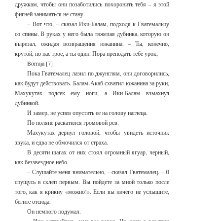
дружкам, чтобы они позаботились похоронить тебя – я этой
фигней заниматься не стану.
– Вот что, – сказал Ики-Балам, подходя к Гватемальцу
со спины. В руках у него была тяжелая дубинка, которую он
вырезал, ожидая возвращения южанина. – Ты, конечно,
крутой, но нас трое, а ты один. Пора преподать тебе урок,
Borraja [7]
Пока Гватемалец лазил по джунглям, они договорились,
как будут действовать. Балам-Акаб схватил южанина за руки,
Махукутах подсек ему ноги, а Ики-Балам взмахнул
дубинкой.
И замер, не успев опустить ее на голову наглеца.
По поляне раскатился громовой рев.
Махукутах дернул головой, чтобы увидеть источник
звука, и едва не обмочился от страха.
В десяти шагах от них стоял огромный ягуар, черный,
как беззвездное небо.
– Слушайте меня внимательно, – сказал Гватемалец. – Я
спущусь в склеп первым. Вы пойдете за мной только после
того, как я крикну «можно!». Если вы ничего не услышите,
бегите отсюда.
Он немного подумал.