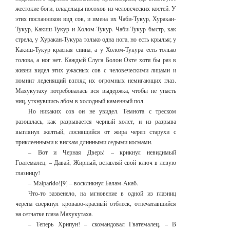
жестокие боги, владельцы посохов из человеческих костей. У
этих посланников вид сов, и имена их Чаби-Тукур, Хуракан-
Тукур, Какиш-Тукур и Холом-Тукур. Чаби-Тукур быстр, как
стрела, у Хуракан-Тукура только одна нога, но есть крылья; у
Какиш-Тукур красная спина, а у Холом-Тукура есть только
голова, а ног нет. Каждый Слуга Болон Окте хотя бы раз в
жизни видел этих ужасных сов с человеческими лицами и
помнит леденящий взгляд их огромных немигающих глаз.
Махукутаху потребовалась вся выдержка, чтобы не упасть
ниц, уткнувшись лбом в холодный каменный пол.
Но никаких сов он не увидел. Темнота с треском
разошлась, как разрывается черный холст, и из разрыва
выглянул желтый, лоснящийся от жира череп старухи с
приклеенными к вискам длинными седыми космами.
– Вот и Черная Дверь! – крикнул невидимый
Гватемалец. – Давай, Жирный, вставляй свой ключ в левую
глазницу!
– Malparido![9] – воскликнул Балам-Акаб.
Что-то зазвенело, на мгновение в одной из глазниц
черепа сверкнул кроваво-красный отблеск, отпечатавшийся
на сетчатке глаза Махукутаха.
– Теперь Хрипун! – скомандовал Гватемалец. – В