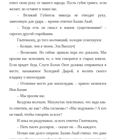
отвел свою руку от нашего народа. Пусть губит гринго, если
желает, но оставит в покое нас.
– Великий Губитель никогда не отводит руку,
занесенную для удара, – мрачно ответил Балам-Акаб.
– Тогда есть ли смысл в вашем существовании? –
спросил другой старейшина.
Гватемалец, до того молчавший, холодно усмехнулся:
– Больше, чем в твоем, Эль Вьехо[4]
– Возможно. Но сейчас пришла пора это доказать. Мы
просим вас исполнить то, о чем говорится в старых книгах.
Если придет беда, Слуги Болон Окте должны отправиться в
место, называемое Холодной Дырой, и молить своего
владыку о милосердии.
– Отличное место для милосердия, – хрипло засмеялся
Ики-Балам.
– Мы просим вас.
Колдуны молчали. Махукутах чувствовал, что надо как-
то ответить, но как? «Мы согласны»? «Мы подумаем»? А кто
он такой, чтобы говорить за всех?
И пока он раздумывал, за всех ответил Гватемалец.
– Пять тысяч долларов, – сказал он. – На каждого.
Ночью они долго спорили. Балам-Акаб считал, что даже