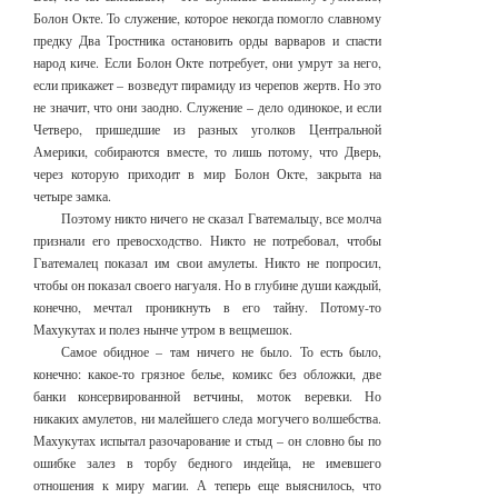
Болон Окте. То служение, которое некогда помогло славному
предку Два Тростника остановить орды варваров и спасти
народ киче. Если Болон Окте потребует, они умрут за него,
если прикажет – возведут пирамиду из черепов жертв. Но это
не значит, что они заодно. Служение – дело одинокое, и если
Четверо, пришедшие из разных уголков Центральной
Америки, собираются вместе, то лишь потому, что Дверь,
через которую приходит в мир Болон Окте, закрыта на
четыре замка.
Поэтому никто ничего не сказал Гватемальцу, все молча
признали его превосходство. Никто не потребовал, чтобы
Гватемалец показал им свои амулеты. Никто не попросил,
чтобы он показал своего нагуаля. Но в глубине души каждый,
конечно, мечтал проникнуть в его тайну. Потому-то
Махукутах и полез нынче утром в вещмешок.
Самое обидное – там ничего не было. То есть было,
конечно: какое-то грязное белье, комикс без обложки, две
банки консервированной ветчины, моток веревки. Но
никаких амулетов, ни малейшего следа могучего волшебства.
Махукутах испытал разочарование и стыд – он словно бы по
ошибке залез в торбу бедного индейца, не имевшего
отношения к миру магии. А теперь еще выяснилось, что