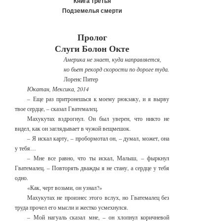
Книга третья
Подземелья смерти
Пролог
Слуги Болон Окте
Америка не знает, куда направляется,
но бьет рекорд скорости по дороге туда.
Лоренс Питер
Юкатан, Мексика, 2014
– Еще раз притронешься к моему рюкзаку, и я вырву
твое сердце, – сказал Гватемалец.
Махукутах вздрогнул. Он был уверен, что никто не
видел, как он заглядывает в чужой вещмешок.
– Я искал карту, – пробормотал он, – думал, может, она
у тебя…
– Мне все равно, что ты искал, Малыш, – фыркнул
Гватемалец. – Повторять дважды я не стану, а сердце у тебя
одно.
«Как, черт возьми, он узнал?»
Махукутах не произнес этого вслух, но Гватемалец без
труда прочел его мысли и жестко усмехнулся.
– Мой нагуаль сказал мне, – он хлопнул коричневой