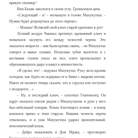
правую глазницу!
Ики-Балам завозился в своем углу. Громыхнула цепь.
«Следующий – я! – мелькнуло в голове Махукутаха. –
Нужно будет дотронуться до этого черепа!»
– Малыш! Вставляй свой ключ старой хрычовке в рот!
Лучший колдун Чьяпаса протянул кремневый ключ и
попытался засунуть его между челюстей черепа. Это
оказалось непросто – они были крепко сжаты, – но Махукутах
озверел и нажал сильнее. Несколько зубов вылетело и с
костяным стуком упало на пол; ключ проскользнул в
образовавшуюся дыру и канул в неизвестность.
«Я сделал это! – подумал Махукутах. Руку жгло адским
холодом, как будто он подержал ее в банке с жидким азотом.
Никто не посмеет теперь сказать, что я струсил или отступил
с полдороги…»
– Ну, и последний ключ, – хохотнул Гватемалец. Он
вдруг оказался совсем рядом с Махукутахом, в руке у него
был небольшой топорик. Взмах блестящего лезвия – и топор
вонзился прямо в темя старухи. Нижняя челюсть черепа
отвалилась, и в уши Махукутаха ударил пронзительный,
нечеловеческий вопль.
– Добро пожаловать в Дом Мрака, – проговорил