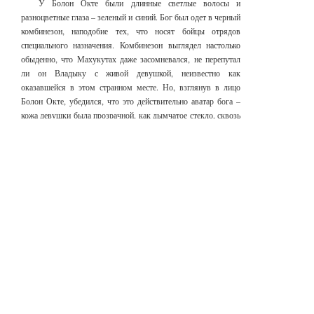
У Болон Окте были длинные светлые волосы и
разноцветные глаза – зеленый и синий. Бог был одет в черный
комбинезон, наподобие тех, что носят бойцы отрядов
специального назначения. Комбинезон выглядел настолько
обыденно, что Махукутах даже засомневался, не перепутал
ли он Владыку с живой девушкой, неизвестно как
оказавшейся в этом странном месте. Но, взглянув в лицо
Болон Окте, убедился, что это действительно аватар бога –
кожа девушки была прозрачной, как дымчатое стекло, сквозь
которое просвечивали голубоватые прожилки.
– Кто вы? – спросил Болон Окте приятным девичьим
голосом.
– Мы – твои слуги, Владыка, – охрипшим от волнения
голосом ответил Гватемалец. – Разве ты не помнишь меня?
«Ага, – подумал Махукутах, – значит, Гватемалец уже
встречался с Великим Губителем прежде!»
Бог в облике девушки удивленно поднял тонкие брови.
– Вы – мои слуги? – озадаченно повторил он.
– Мы пришли молить тебя о милости, Великий
Губитель…
– Почему вы обращаетесь ко мне как к мужчине? –
перебил его Болон Окте.
Гватемалец смешался. В других обстоятельствах