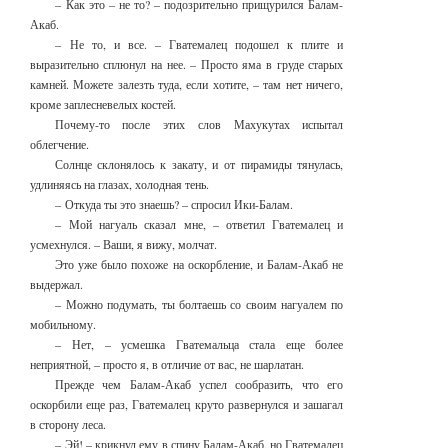
– Как это – не то? – подозрительно прищурился Балам-
Акаб.
– Не то, и все. – Гватемалец подошел к плите и
выразительно сплюнул на нее. – Просто яма в груде старых
камней. Можете залезть туда, если хотите, – там нет ничего,
кроме заплесневелых костей.
Почему-то после этих слов Махукутах испытал
облегчение.
Солнце склонялось к закату, и от пирамиды тянулась,
удлиняясь на глазах, холодная тень.
– Откуда ты это знаешь? – спросил Ики-Балам.
– Мой нагуаль сказал мне, – ответил Гватемалец и
усмехнулся. – Ваши, я вижу, молчат.
Это уже было похоже на оскорбление, и Балам-Акаб не
выдержал.
– Можно подумать, ты болтаешь со своим нагуалем по
мобильному.
– Нет, – усмешка Гватемальца стала еще более
неприятной, – просто я, в отличие от вас, не шарлатан.
Прежде чем Балам-Акаб успел сообразить, что его
оскорбили еще раз, Гватемалец круто развернулся и зашагал
в сторону леса.
– Эй! – крикнул ему в спину Балам-Акаб, но Гватемалец