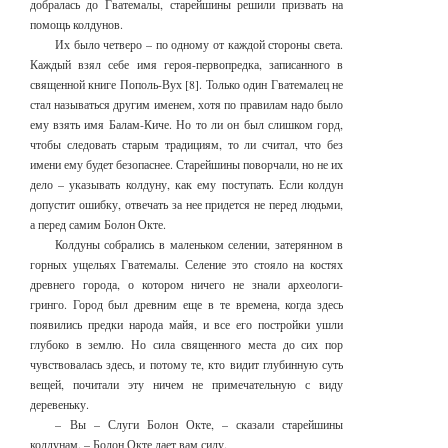
добралась до Гватемалы, старейшины решили призвать на
помощь колдунов.
Их было четверо – по одному от каждой стороны света.
Каждый взял себе имя героя-первопредка, записанного в
священной книге Пополь-Вух [8]. Только один Гватемалец не
стал называться другим именем, хотя по правилам надо было
ему взять имя Балам-Киче. Но то ли он был слишком горд,
чтобы следовать старым традициям, то ли считал, что без
имени ему будет безопаснее. Старейшины поворчали, но не их
дело – указывать колдуну, как ему поступать. Если колдун
допустит ошибку, отвечать за нее придется не перед людьми,
а перед самим Болон Окте.
Колдуны собрались в маленьком селении, затерянном в
горных ущельях Гватемалы. Селение это стояло на костях
древнего города, о котором ничего не знали археологи-
гринго. Город был древним еще в те времена, когда здесь
появились предки народа майя, и все его постройки ушли
глубоко в землю. Но сила священного места до сих пор
чувствовалась здесь, и потому те, кто видит глубинную суть
вещей, почитали эту ничем не примечательную с виду
деревеньку.
– Вы – Слуги Болон Окте, – сказали старейшины
колдунам. – Болон Окте дает вам силу.