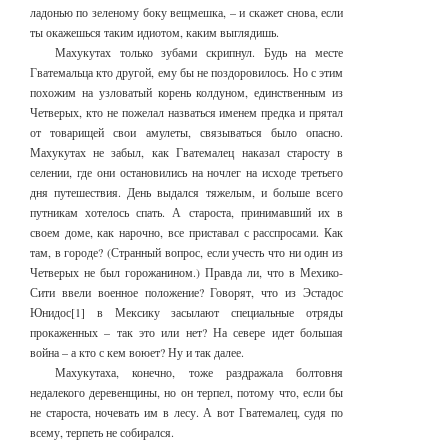
ладонью по зеленому боку вещмешка, – и скажет снова, если
ты окажешься таким идиотом, каким выглядишь.
Махукутах только зубами скрипнул. Будь на месте
Гватемальца кто другой, ему бы не поздоровилось. Но с этим
похожим на узловатый корень колдуном, единственным из
Четверых, кто не пожелал назваться именем предка и прятал
от товарищей свои амулеты, связываться было опасно.
Махукутах не забыл, как Гватемалец наказал старосту в
селении, где они остановились на ночлег на исходе третьего
дня путешествия. День выдался тяжелым, и больше всего
путникам хотелось спать. А староста, принимавший их в
своем доме, как нарочно, все приставал с расспросами. Как
там, в городе? (Странный вопрос, если учесть что ни один из
Четверых не был горожанином.) Правда ли, что в Мехико-
Сити ввели военное положение? Говорят, что из Эстадос
Юнидос[1] в Мексику засылают специальные отряды
прокаженных – так это или нет? На севере идет большая
война – а кто с кем воюет? Ну и так далее.
Махукутаха, конечно, тоже раздражала болтовня
недалекого деревенщины, но он терпел, потому что, если бы
не староста, ночевать им в лесу. А вот Гватемалец, судя по
всему, терпеть не собирался.