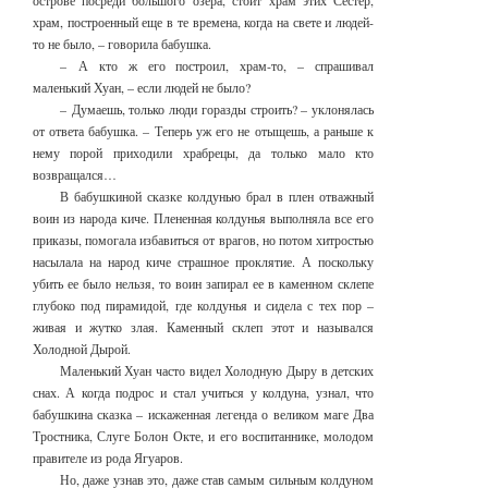
острове посреди большого озера, стоит храм этих Сестер,
храм, построенный еще в те времена, когда на свете и людей-
то не было, – говорила бабушка.
– А кто ж его построил, храм-то, – спрашивал
маленький Хуан, – если людей не было?
– Думаешь, только люди горазды строить? – уклонялась
от ответа бабушка. – Теперь уж его не отыщешь, а раньше к
нему порой приходили храбрецы, да только мало кто
возвращался…
В бабушкиной сказке колдунью брал в плен отважный
воин из народа киче. Плененная колдунья выполняла все его
приказы, помогала избавиться от врагов, но потом хитростью
насылала на народ киче страшное проклятие. А поскольку
убить ее было нельзя, то воин запирал ее в каменном склепе
глубоко под пирамидой, где колдунья и сидела с тех пор –
живая и жутко злая. Каменный склеп этот и назывался
Холодной Дырой.
Маленький Хуан часто видел Холодную Дыру в детских
снах. А когда подрос и стал учиться у колдуна, узнал, что
бабушкина сказка – искаженная легенда о великом маге Два
Тростника, Слуге Болон Окте, и его воспитаннике, молодом
правителе из рода Ягуаров.
Но, даже узнав это, даже став самым сильным колдуном