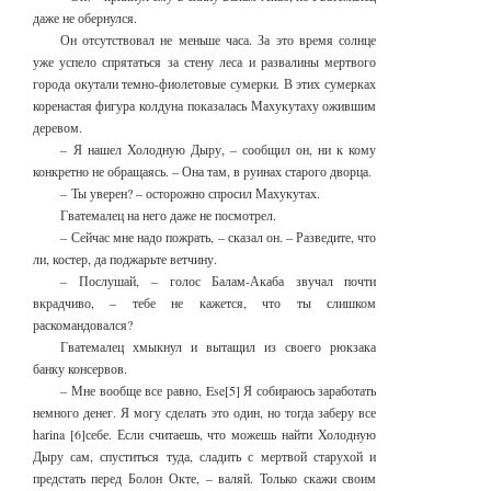
даже не обернулся.
Он отсутствовал не меньше часа. За это время солнце
уже успело спрятаться за стену леса и развалины мертвого
города окутали темно-фиолетовые сумерки. В этих сумерках
коренастая фигура колдуна показалась Махукутаху ожившим
деревом.
– Я нашел Холодную Дыру, – сообщил он, ни к кому
конкретно не обращаясь. – Она там, в руинах старого дворца.
– Ты уверен? – осторожно спросил Махукутах.
Гватемалец на него даже не посмотрел.
– Сейчас мне надо пожрать, – сказал он. – Разведите, что
ли, костер, да поджарьте ветчину.
– Послушай, – голос Балам-Акаба звучал почти
вкрадчиво, – тебе не кажется, что ты слишком
раскомандовался?
Гватемалец хмыкнул и вытащил из своего рюкзака
банку консервов.
– Мне вообще все равно, Ese[5] Я собираюсь заработать
немного денег. Я могу сделать это один, но тогда заберу все
harina [6]себе. Если считаешь, что можешь найти Холодную
Дыру сам, спуститься туда, сладить с мертвой старухой и
предстать перед Болон Окте, – валяй. Только скажи своим