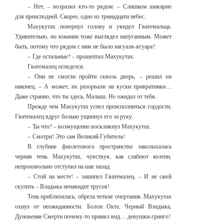
– Нет, – возразил кто-то рядом. – Слишком шикарно
для преисподней. Скорее, одно из тринадцати небес.
Махукутах повернул голову и увидел Гватемальца.
Удивительно, но южанин тоже выглядел напуганным. Может
быть, потому что рядом с ним не было нагуаля-ягуара?
– Где остальные? – прошептал Махукутах.
Гватемалец огляделся.
– Они не смогли пройти сквозь дверь, – решил он
наконец. – А может, их разорвали на куски привратники…
Даже странно, что ты здесь, Малыш. Не ожидал от тебя.
Прежде чем Махукутах успел преисполниться гордости,
Гватемалец вдруг больно ущипнул его за руку.
– Ты что? – возмущенно воскликнул Махукутах.
– Смотри! Это сам Великий Губитель!
В глубине фиолетового пространства заколыхалась
черная тень. Махукутах, чувствуя, как слабеют колени,
непроизвольно отступил на шаг назад.
– Стой на месте! – зашипел Гватемалец. – И не смей
скулить – Владыка ненавидит трусов!
Тень приблизилась, обрела четкие очертания. Махукутах
охнул от неожиданности. Болон Окте, Черный Владыка,
Дуновение Смерти почему-то принял вид… девушки-гринго!