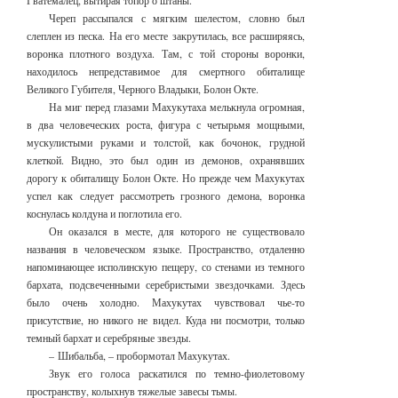
Гватемалец, вытирая топор о штаны.
Череп рассыпался с мягким шелестом, словно был
слеплен из песка. На его месте закрутилась, все расширяясь,
воронка плотного воздуха. Там, с той стороны воронки,
находилось непредставимое для смертного обиталище
Великого Губителя, Черного Владыки, Болон Окте.
На миг перед глазами Махукутаха мелькнула огромная,
в два человеческих роста, фигура с четырьмя мощными,
мускулистыми руками и толстой, как бочонок, грудной
клеткой. Видно, это был один из демонов, охранявших
дорогу к обиталищу Болон Окте. Но прежде чем Махукутах
успел как следует рассмотреть грозного демона, воронка
коснулась колдуна и поглотила его.
Он оказался в месте, для которого не существовало
названия в человеческом языке. Пространство, отдаленно
напоминающее исполинскую пещеру, со стенами из темного
бархата, подсвеченными серебристыми звездочками. Здесь
было очень холодно. Махукутах чувствовал чье-то
присутствие, но никого не видел. Куда ни посмотри, только
темный бархат и серебряные звезды.
– Шибальба, – пробормотал Махукутах.
Звук его голоса раскатился по темно-фиолетовому
пространству, колыхнув тяжелые завесы тьмы.