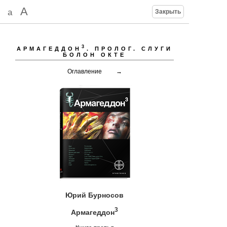
A
a
Закрыть
3
АРМАГЕДДОН
.
ПРОЛОГ. СЛУГИ
БОЛОН ОКТЕ
Оглавление
→
Юрий Бурносов
3
Армагеддон