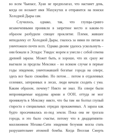
во всем Чьяпасе, Хуан не предполагал, что настанет день,
когда он возьмет имя Махукутах и отправится на поиски
Холодной Дыры сам.
Случилось, однако, так, что глупцы-гринго
незамеченными проникли в запретное место и каким-то
образом разбудили спящее проклятие. Племя, жившее
неподалеку от Холодной Дыры, гналось за ними по пятам и
уничтожило почти всех. Однако двоим удалось ускользнуть –
они бежали в Эстадос Унидос морем и унесли с собой семена
древней заразы. Может быть, и хорошо, что их сразу же
выгнали за пределы Мексики – во всяком случае в первые
годы эпидемии, уничтожавшей богатые города на севере,
здесь все было спокойно. Но потом… потом в отдаленных
селениях, затерянных в лесах, люди начали сходить с ума.
Каким образом, почему? Никто не знал. На севере были
непроницаемые кордоны армии и ООН, оттуда не мог
проникнуть в Мексику никто, что бы там ни болтал глупый
староста о специальных отрядах прокаженных. А зараза как
будто просачивалась из-под земли. Пока она не трогала
города, и это было счастье, потому что в двадцати­пяти­
миллионном Мехико-Сити эпидемия безумия могла стать
разрушительнее атомной бомбы. Когда Веселая Смерть