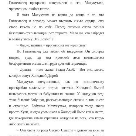
Гватемалец прекрасно осведомлен о его, Махукутаха,
чрезмерном любопытстве.
И хотя Махукутах не верил до конца в то, что
Гватемалец и вправду может вырвать чье-то сердце, ему
стало как-то не по себе. Перед глазами снова возник
беззвучно открывающий рот староста. Мало ли, что взбредет
в голову этому Эль Локо?![2]
– Ладно, извини, – проговорил он через силу.
Но Гватемалец уже забыл об инциденте. Он смотрел
вперед, туда, где над кромкой леса возвышалась
бесформенная оплывшая груда древней пирамиды.
– Дошли, – тихо сказал Балам-Акаб. – Вот оно, место,
которое зовут Холодной Дырой.
Махукутах почувствовал, как по позвоночнику
проскребли маленькие острые коготки. Холодной Дырой
называлось место из бабушкиных сказок. У колдунов ведь
тоже бывают бабушки, рассказывающие сказки, в том числе
и страшные. Бабушка Махукутаха, которого тогда звали
просто Хуан, иногда упоминала о Холодной Дыре как о месте,
где похоронена самая страшная колдунья из всех, что когда-
либо жили на земле.
– Она была из рода Сестер Смерти – далеко на юге, на