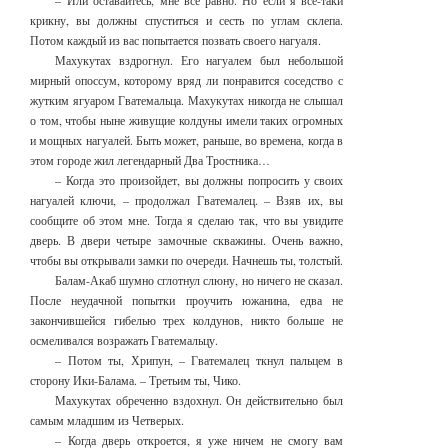
– Или оставайтесь, мне все равно. Но если я все-таки
крикну, вы должны спуститься и сесть по углам склепа.
Потом каждый из вас попытается позвать своего нагуаля.
Махукутах вздрогнул. Его нагуалем был небольшой
мирный опоссум, которому вряд ли понравится соседство с
жутким ягуаром Гватемальца. Махукутах никогда не слышал
о том, чтобы ныне живущие колдуны имели таких огромных
и мощных нагуалей. Быть может, раньше, во времена, когда в
этом городе жил легендарный Два Тростника…
– Когда это произойдет, вы должны попросить у своих
нагуалей ключи, – продолжал Гватемалец. – Взяв их, вы
сообщите об этом мне. Тогда я сделаю так, что вы увидите
дверь. В двери четыре замочные скважины. Очень важно,
чтобы вы открывали замки по очереди. Начнешь ты, толстый.
Балам-Акаб шумно сглотнул слюну, но ничего не сказал.
После неудачной попытки проучить южанина, едва не
закончившейся гибелью трех колдунов, никто больше не
осмеливался возражать Гватемальцу.
– Потом ты, Хрипун, – Гватемалец ткнул пальцем в
сторону Ики-Балама. – Третьим ты, Чико.
Махукутах обреченно вздохнул. Он действительно был
самым младшим из Четверых.
– Когда дверь откроется, я уже ничем не смогу вам