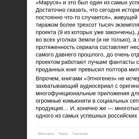
«
Маруся
»
и это был один из самых усп
Достаточно сказать, что сегодня истор
постоянно
что-то
случается
»
, живущей 
тиражом более трехсот тысяч экземпл
проекта (9 из которых уже закончены),
во всех уголках Земли (и не только), а
протяженность сериала составляет не
самого давнего прошлого, до очень от
проектом работают лучшие фантасты с
проданных книг превысил полтора мил
Впрочем, книгами
«
Этногенез
»
не исче
захватывающий аудиосериал с оригин
многофункциональные приложения для i
огромные комьюнити в социальных сетя
продукция
…
И, конечно же
—
многотыс
одного из самых успешных российских 
ВКонтакте
Twitter
Facebook