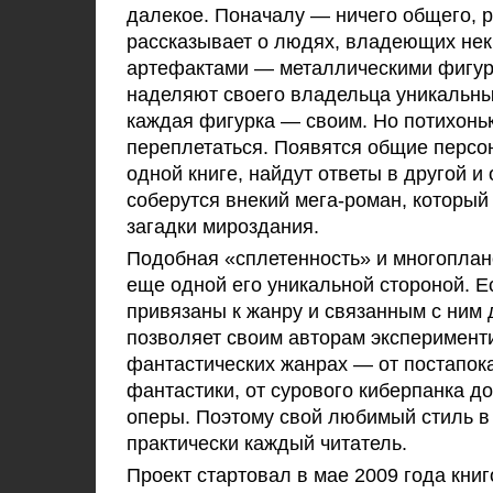
далекое. Поначалу
—
ничего общего, р
рассказывает о людях, владеющих не
артефактами
—
металлическими фигур
наделяют своего владельца уникальн
каждая фигурка
—
своим. Но потихоньк
переплетаться. Появятся общие персон
одной книге, найдут ответы в другой и
соберутся внекий
мега-роман
, который
загадки мироздания.
Подобная
«
сплетенность
»
и многоплан
еще одной его уникальной стороной. Е
привязаны к жанру и связанным с ним 
позволяет своим авторам эксперименти
фантастических жанрах
—
от постапок
фантастики, от сурового киберпанка д
оперы. Поэтому свой любимый стиль 
практически каждый читатель.
Проект стартовал в мае 2009 года кн