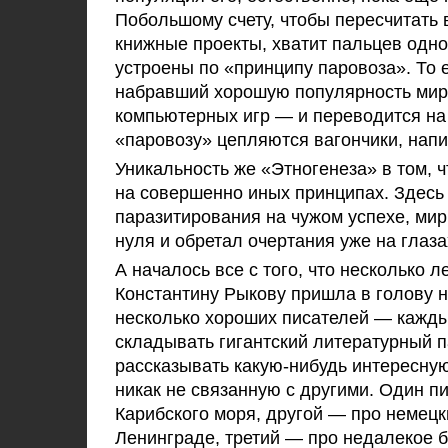
Побольшому счету, чтобы пересчитать
книжные проекты, хватит пальцев одной
устроены по
«
принципу паровоза
»
. То
набравший хорошую популярность ми
компьютерных игр
—
и переводится на
«
паровозу
»
цепляются вагончики, напи
Уникальность же
«
Этногенеза
»
в том, 
на совершенно иных принципах. Здесь 
паразитирования на чужом успехе, ми
нуля и обретал очертания уже на глаза
А началось все с того, что несколько 
Константину Рыкову пришла в голову н
несколько хороших писателей
—
кажды
складывать гигантский литературный п
рассказывать
какую-нибудь
интересную
никак не связанную с другими. Один п
Карибского моря, другой
—
про немецк
Ленинграде, третий
—
про недалекое б