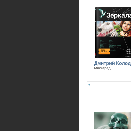
89
р
Дмитрий Колод
Маскарад