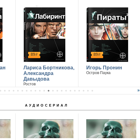
89
89
р
р
ан
Лариса Бортникова,
Игорь Пронин
Александра
Остров Паука
Давыдова
Ростов
АУДИОСЕРИАЛ