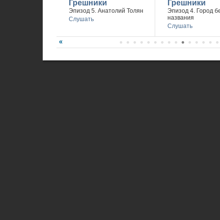
Грешники
Грешники
Эпизод 5. Анатолий Толян
Эпизод 4. Город б
названия
Слушать
Слушать