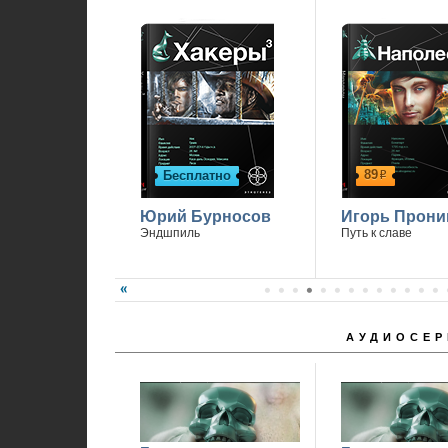
89
Бесплатно
р
Юрий Бурносов
Игорь Прони
Эндшпиль
Путь к славе
АУДИОСЕР