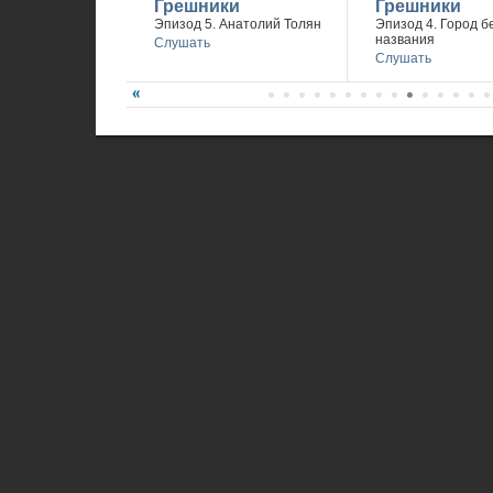
Грешники
Грешники
Эпизод 5. Анатолий Толян
Эпизод 4. Город б
названия
Слушать
Слушать