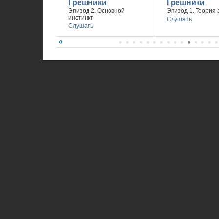
Грешники
Грешники
Эпизод 2. Основной
Эпизод 1. Теория 
инстинкт
Слушать
Слушать