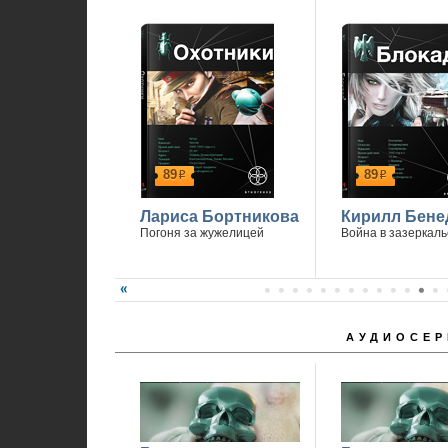
89
89
р
р
Лариса Бортникова
Кирилл Бене
Погоня за жужелицей
Война в зазеркаль
АУДИОСЕР