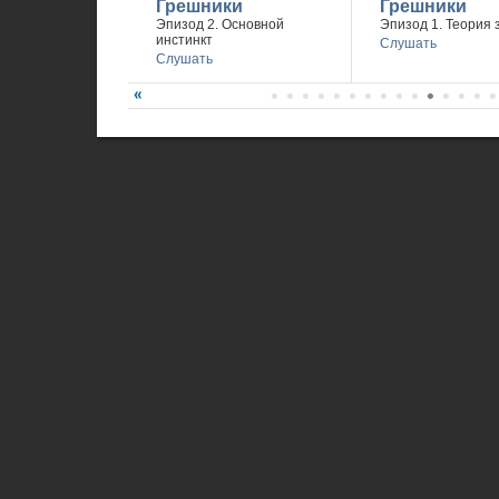
Грешники
Грешники
Эпизод 2. Основной
Эпизод 1. Теория 
инстинкт
Слушать
Слушать