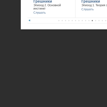
Грешники
Грешники
Эпизод 2. Основной
Эпизод 1. Теория 
инстинкт
Слушать
Слушать