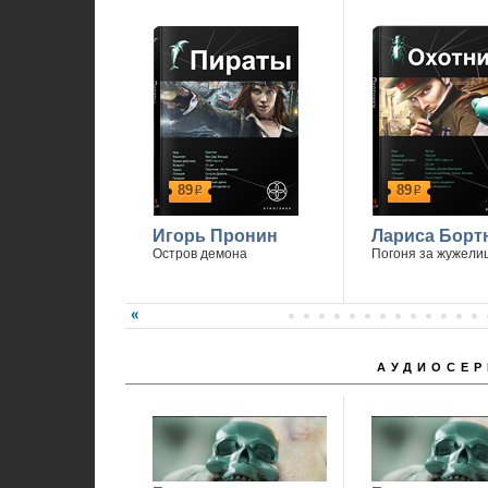
89
89
р
р
Игорь Пронин
Лариса Борт
Остров демона
Погоня за жужели
АУДИОСЕР