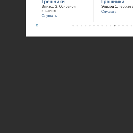
Грешники
Грешники
Эпизод 2. Основной
Эпизод 1. Теория 
инстинкт
Слушать
Слушать