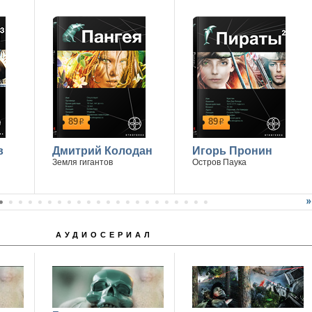
89
89
р
р
в
Дмитрий Колодан
Игорь Пронин
Земля гигантов
Остров Паука
АУДИОСЕРИАЛ