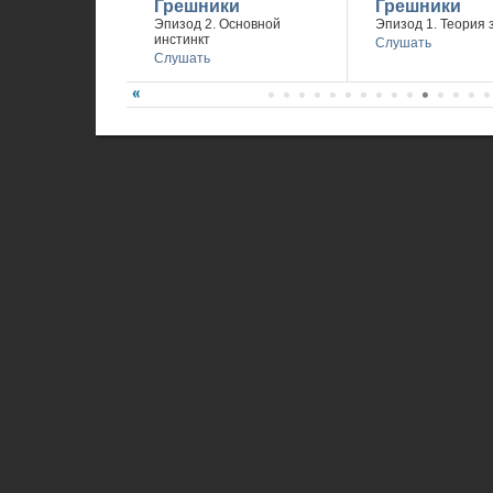
Грешники
Грешники
Эпизод 2. Основной
Эпизод 1. Теория 
инстинкт
Слушать
Слушать