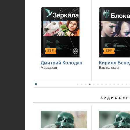
89
89
р
р
Дмитрий Колодан
Кирилл Бене
Маскарад
Взгляд орла
АУДИОСЕР