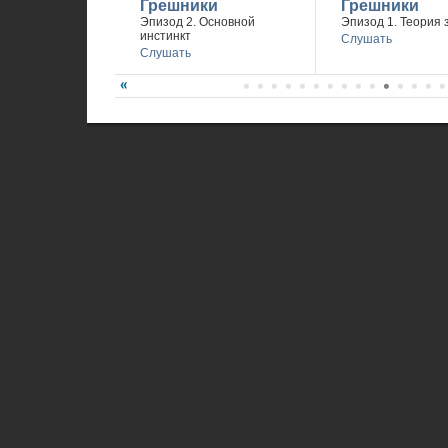
Грешники
Грешники
Эпизод 2. Основной
Эпизод 1. Теория 
инстинкт
Слушать
Слушать