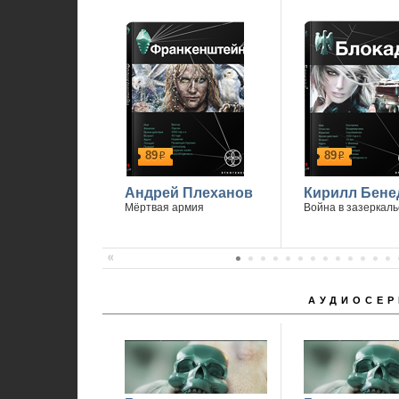
89
89
р
р
Андрей Плеханов
Кирилл Бене
Мёртвая армия
Война в зазеркаль
АУДИОСЕР