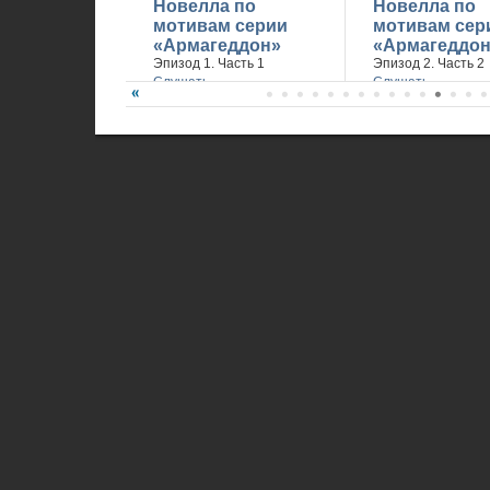
Новелла по
Новелла по
мотивам серии
мотивам сер
«Армагеддон»
«Армагеддон
Эпизод 1. Часть 1
Эпизод 2. Часть 2
Слушать
Слушать