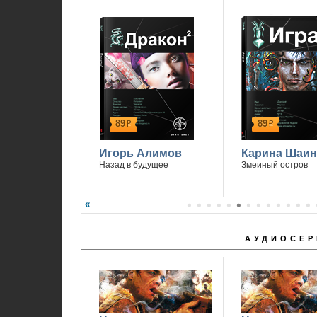
89
89
р
р
Игорь Алимов
Карина Шаин
Назад в будущее
Змеиный остров
АУДИОСЕР