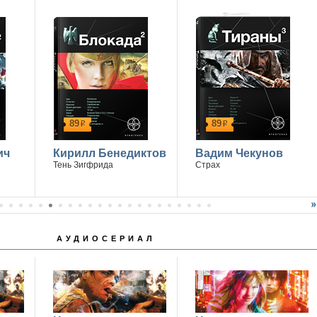
89
89
р
р
ич
Кирилл Бенедиктов
Вадим Чекунов
Тень Зигфрида
Страх
АУДИОСЕРИАЛ