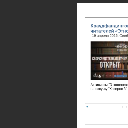
Краудфандинго
читателей «Этн
19 апреля 2016,
Сооб
Активисты "Этногенеза
на озвучку "Хакеров 3"