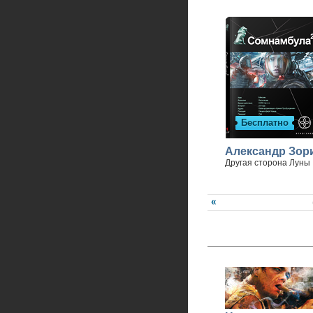
Бесплатно
Александр Зор
Другая сторона Луны