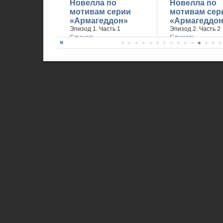
Новелла по
Новелла по
мотивам серии
мотивам сер
«Армагеддон»
«Армагеддон
Эпизод 1. Часть 1
Эпизод 2. Часть 2
Слушать
Слушать