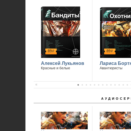
89
89
р
р
Алексей Лукьянов
Лариса Борт
Красные и белые
Авантюристы
АУДИОСЕР