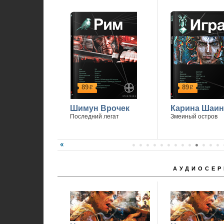
89
89
р
р
Шимун Врочек
Карина Шаин
Последний легат
Змеиный остров
АУДИОСЕР