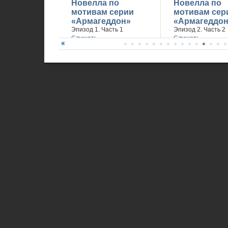
Новелла по
Новелла по
мотивам серии
мотивам сер
«Армагеддон»
«Армагеддон
Эпизод 1. Часть 1
Эпизод 2. Часть 2
Слушать
Слушать