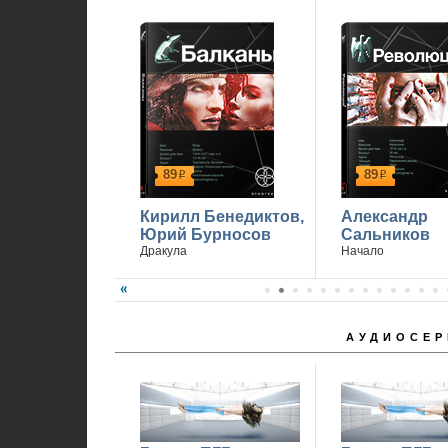
89
89
р
р
Кирилл Бенедиктов,
Александр
Юрий Бурносов
Сальников
Дракула
Начало
АУДИОСЕР