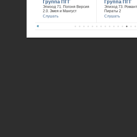
Группа ПГГ
Группа ПГГ
Эпизод 71. Погоня Версия
Эпизод 73. Романт
2.0. Змея и Мангуст
Пираты 2
Слушать
Слушать