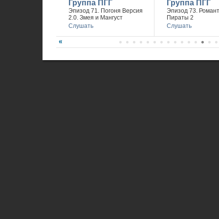
Группа ПГГ
Группа ПГГ
Эпизод 71. Погоня Версия
Эпизод 73. Романт
2.0. Змея и Мангуст
Пираты 2
Слушать
Слушать