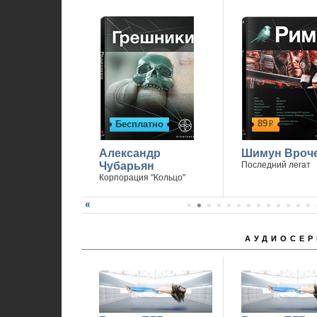
Спасибо, что вы с нами.
89
Бесплатно
р
Александр
Шимун Вроч
Чубарьян
Последний легат
Корпорация "Кольцо"
АУДИОСЕР