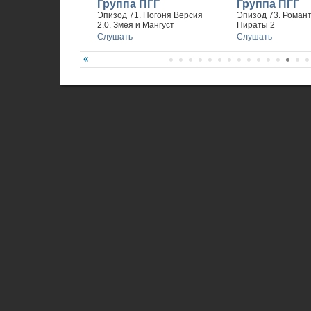
Группа ПГГ
Группа ПГГ
Эпизод 71. Погоня Версия
Эпизод 73. Романт
2.0. Змея и Мангуст
Пираты 2
Слушать
Слушать