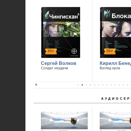
89
89
р
р
Сергей Волков
Кирилл Бене
Солдат неудачи
Взгляд орла
АУДИОСЕР