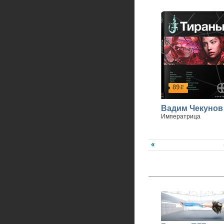
89
р
Вадим Чекунов
Императрица