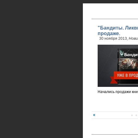
"Бандиты. Ликв
продаже.
30 ноября 2013,
Нови
Начались продажи кни