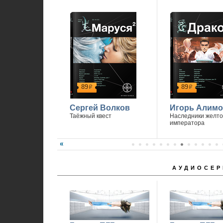
89
89
р
р
Сергей Волков
Игорь Алимо
Таёжный квест
Наследники желто
императора
АУДИОСЕР