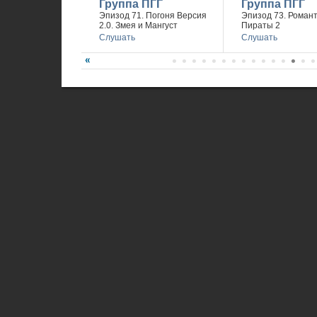
Группа ПГГ
Группа ПГГ
Эпизод 71. Погоня Версия
Эпизод 73. Романт
2.0. Змея и Мангуст
Пираты 2
Слушать
Слушать