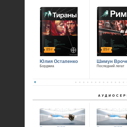
89
89
р
р
Юлия Остапенко
Шимун Вроч
Борджиа
Последний легат
АУДИОСЕР