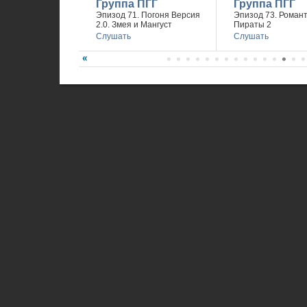
Группа ПГГ
Группа ПГГ
Эпизод 71. Погоня Версия
Эпизод 73. Романт
2.0. Змея и Мангуст
Пираты 2
Слушать
Слушать