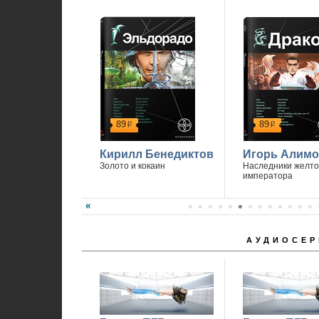
89
89
р
р
Кирилл Бенедиктов
Игорь Алимо
Золото и кокаин
Наследники желто
императора
АУДИОСЕР