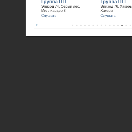
Группа ПГГ
Группа ПГГ
Эпизод 74. Серый лес.
Эпизод 76. Хакеры 
Миллиардер 3
Хакеры
Слушать
Слушать