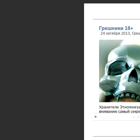
Грешники 18+
24 октября 2013,
Гре
Хранители Этногенез
вниманию самый секре
года!