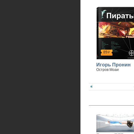
89
р
Игорь Пронин
Остров Моаи