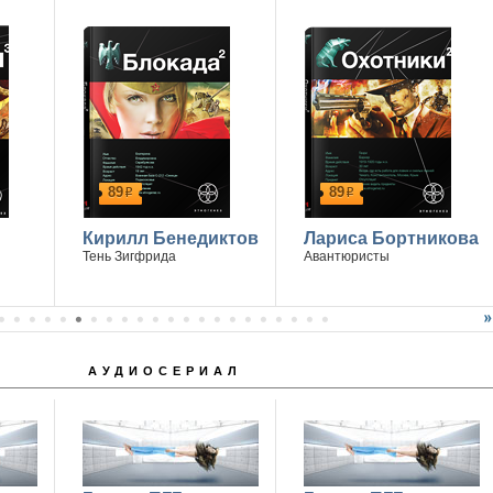
89
89
р
р
Кирилл Бенедиктов
Лариса Бортникова
Тень Зигфрида
Авантюристы
АУДИОСЕРИАЛ