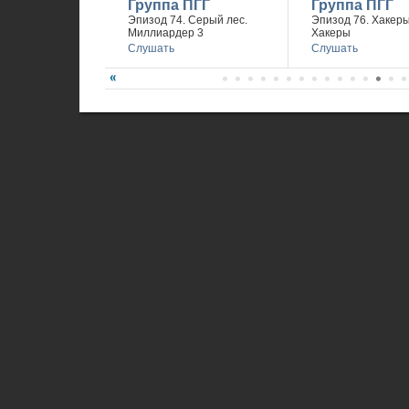
Группа ПГГ
Группа ПГГ
Эпизод 74. Серый лес.
Эпизод 76. Хакеры 
Миллиардер 3
Хакеры
Слушать
Слушать