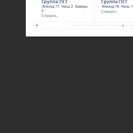
Группа ПГГ
Группа ПГГ
Эпизод 77. Часы 2. Хакеры
Эпизод 78. Часы. 
2
Слушать
Слушать