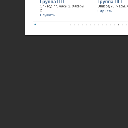
Группа ПГГ
Группа ПГГ
Эпизод 77. Часы 2. Хакеры
Эпизод 78. Часы. 
2
Слушать
Слушать