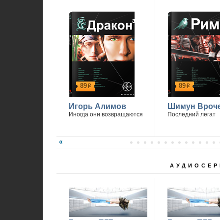
89
89
р
р
Игорь Алимов
Шимун Вроч
Иногда они возвращаются
Последний легат
АУДИОСЕР