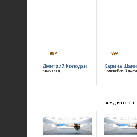
89
89
р
р
Дмитрий Колодан
Карина Шаин
Маскарад
Боливийский деду
АУДИОСЕР