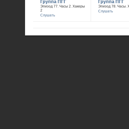
Группа ПГГ
Группа ПГГ
Эпизод 77. Часы 2. Хакеры
Эпизод 78. Часы. 
2
Слушать
Слушать