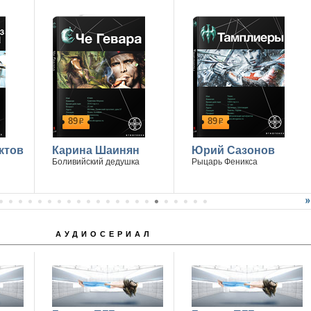
89
89
р
р
ктов
Карина Шаинян
Юрий Сазонов
Боливийский дедушка
Рыцарь Феникса
АУДИОСЕРИАЛ