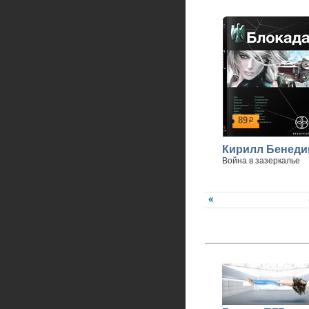
89
р
Кирилл Бенеди
Война в зазеркалье