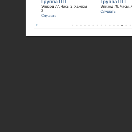
Группа ПГГ
Группа ПГГ
Эпизод 77. Часы 2. Хакеры
Эпизод 78. Часы. 
2
Слушать
Слушать