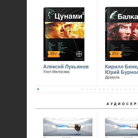
89
89
р
р
Алексей Лукьянов
Кирилл Бене
Узел Милгрэма
Юрий Бурно
Дракула
АУДИОСЕР