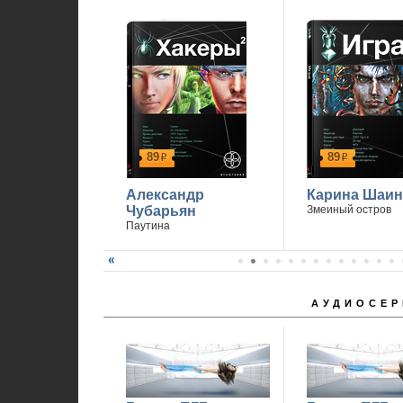
89
89
р
р
Александр
Карина Шаин
Чубарьян
Змеиный остров
Паутина
АУДИОСЕР