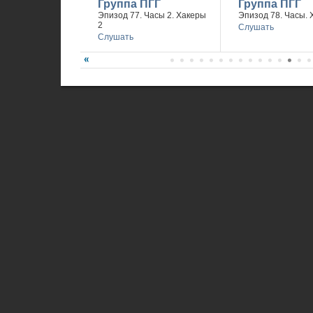
Группа ПГГ
Группа ПГГ
Эпизод 77. Часы 2. Хакеры
Эпизод 78. Часы. 
2
Слушать
Слушать