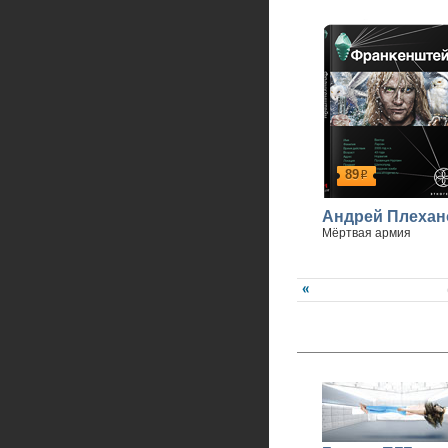
89
р
Андрей Плехан
Мёртвая армия