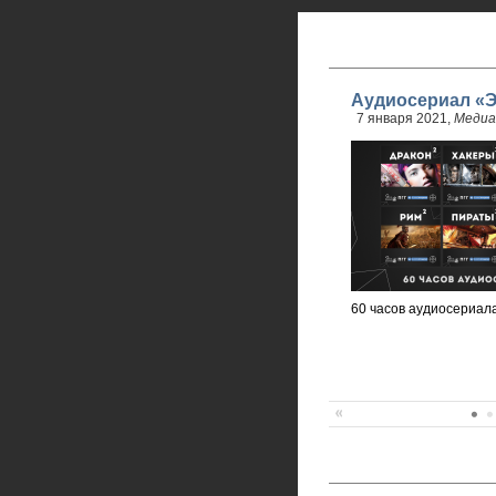
Аудиосериал «Э
7 января 2021,
Медиа
60 часов аудиосериала