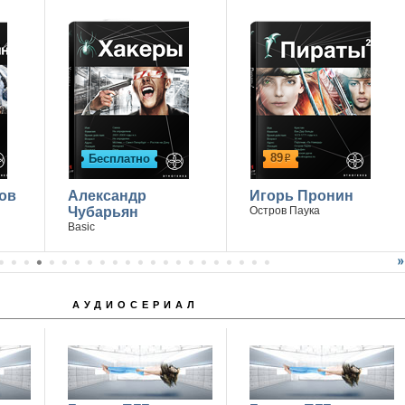
89
Бесплатно
р
ов
Александр
Игорь Пронин
Чубарьян
Остров Паука
Basic
АУДИОСЕРИАЛ