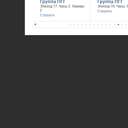
Группа ПГГ
Группа ПГГ
Эпизод 77. Часы 2. Хакеры
Эпизод 78. Часы. 
2
Слушать
Слушать