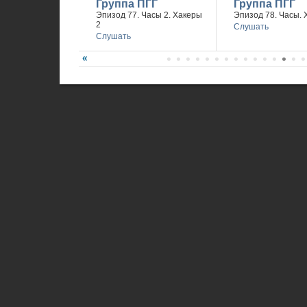
Группа ПГГ
Группа ПГГ
Эпизод 77. Часы 2. Хакеры
Эпизод 78. Часы. 
2
Слушать
Слушать