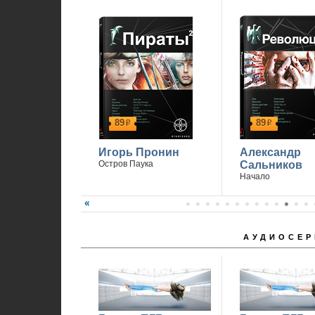
89
89
р
р
Игорь Пронин
Александр
Остров Паука
Сальников
Начало
АУДИОСЕР